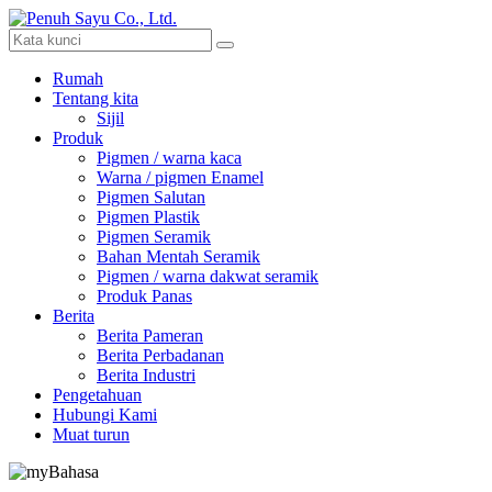
Rumah
Tentang kita
Sijil
Produk
Pigmen / warna kaca
Warna / pigmen Enamel
Pigmen Salutan
Pigmen Plastik
Pigmen Seramik
Bahan Mentah Seramik
Pigmen / warna dakwat seramik
Produk Panas
Berita
Berita Pameran
Berita Perbadanan
Berita Industri
Pengetahuan
Hubungi Kami
Muat turun
Bahasa