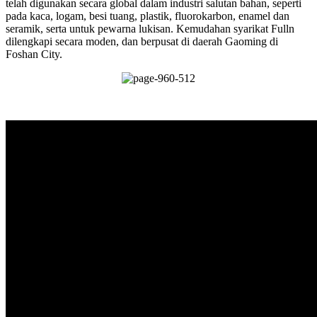
telah digunakan secara global dalam industri salutan bahan, seperti
pada kaca, logam, besi tuang, plastik, fluorokarbon, enamel dan
seramik, serta untuk pewarna lukisan. Kemudahan syarikat Fulln
dilengkapi secara moden, dan berpusat di daerah Gaoming di
Foshan City.