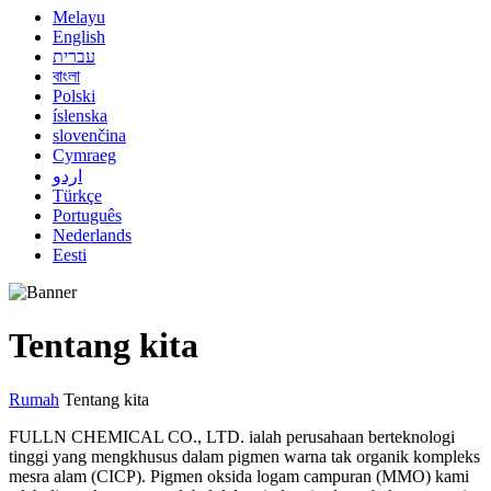
Melayu
English
עברית
বাংলা
Polski
íslenska
slovenčina
Cymraeg
اردو
Türkçe
Português
Nederlands
Eesti
Tentang kita
Rumah
Tentang kita
FULLN CHEMICAL CO., LTD. ialah perusahaan berteknologi
tinggi yang mengkhusus dalam pigmen warna tak organik kompleks
mesra alam (CICP). Pigmen oksida logam campuran (MMO) kami